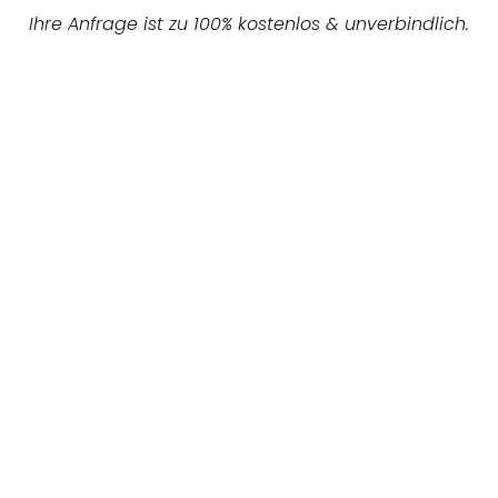
Ihre Anfrage ist zu 100% kostenlos & unverbindlich.
UNVERBINDLICHES ANGEBOT IN
UNTER 60 SEKUNDEN
:
Machen Sie sich bereit für einen
reibungslosen & sorgenfreien Umzug in
Hannover: Erleben Sie, wie unser
Expertenteam Ihren Umzug schnell, sicher
und effizient gestaltet. Lassen Sie uns den
schweren Teil übernehmen & freuen Sie sich
auf einen entspannten und kostengünstigen