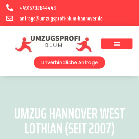
+4915792644443
anfrage@umzugsprofi-blum-hannover.de
Umzugsunternehmen Hannover
Umzugsservice Hannover
Unverbindliche Anfrage
UMZUG HANNOVER WEST
LOTHIAN (SEIT 2007)