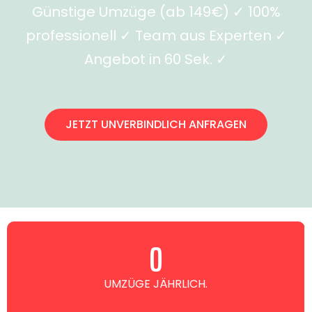
Günstige Umzüge (ab 149€) ✓ 100%
professionell ✓ Team aus Experten ✓
Angebot in 60 Sek. ✓
JETZT UNVERBINDLICH ANFRAGEN
0
UMZÜGE JÄHRLICH.