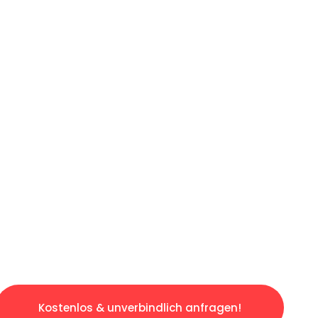
ICHES ANGEBOT IN
UNTER 60 S
ngslosen & sorgenfreien Umzug in Hannover: E
gestaltet. Lassen Sie uns den schweren Teil 
tspannten und kostengünstigen Servive!
Kostenlos & unverbindlich anfragen!