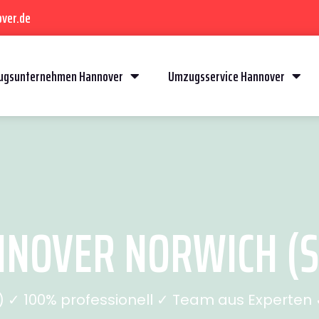
ver.de
gsunternehmen Hannover
Umzugsservice Hannover
NOVER NORWICH (SE
✓ 100% professionell ✓ Team aus Experten ✓