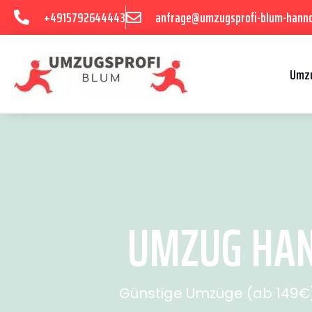
+4915792644443
anfrage@umzugsprofi-blum-hanno
Umzu
UMZUG HAN
Günstige Umzüge (ab 149€) 