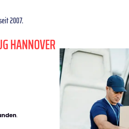
eit 2007.
UG HANNOVER
.
tunden
.