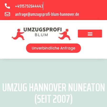
+4915792644443
anfrage@umzugsprofi-blum-hannover.de
Umzugsunternehmen Hannover
Umzugsservice Hannover
Unverbindliche Anfrage
UMZUG HANNOVER NUNEATON
(SEIT 2007)