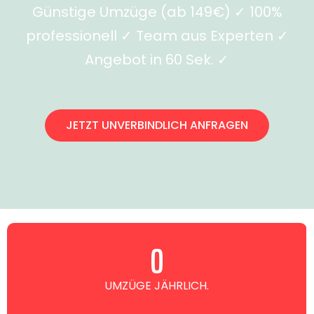
Günstige Umzüge (ab 149€) ✓ 100%
professionell ✓ Team aus Experten ✓
Angebot in 60 Sek. ✓
JETZT UNVERBINDLICH ANFRAGEN
0
UMZÜGE JÄHRLICH.