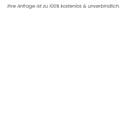
Ihre Anfrage ist zu 100% kostenlos & unverbindlich.
UNVERBINDLICHES ANGEBOT IN
UNTER 60 SEKUNDEN
:
Machen Sie sich bereit für einen
reibungslosen & sorgenfreien Umzug in
Hannover: Erleben Sie, wie unser
Expertenteam Ihren Umzug schnell, sicher
und effizient gestaltet. Lassen Sie uns den
schweren Teil übernehmen & freuen Sie sich
auf einen entspannten und kostengünstigen