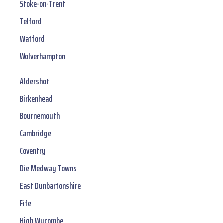
Stoke-on-Trent
Telford
Watford
Wolverhampton
Aldershot
Birkenhead
Bournemouth
Cambridge
Coventry
Die Medway Towns
East Dunbartonshire
Fife
High Wycombe