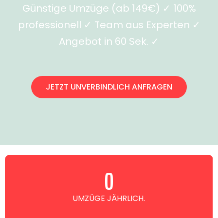
Günstige Umzüge (ab 149€) ✓ 100%
professionell ✓ Team aus Experten ✓
Angebot in 60 Sek. ✓
JETZT UNVERBINDLICH ANFRAGEN
0
UMZÜGE JÄHRLICH.