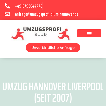
+4915792644443
anfrage@umzugsprofi-blum-hannover.de
Umzugsunternehmen Hannover
Umzugsservice Hannover
Unverbindliche Anfrage
UMZUG HANNOVER LIVERPOOL
(SEIT 2007)