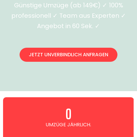
Günstige Umzüge (ab 149€) ✓ 100%
professionell ✓ Team aus Experten ✓
Angebot in 60 Sek. ✓
JETZT UNVERBINDLICH ANFRAGEN
0
UMZÜGE JÄHRLICH.