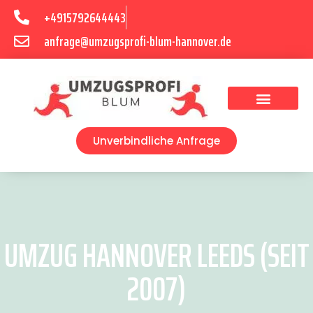
+4915792644443
anfrage@umzugsprofi-blum-hannover.de
Umzugsunternehmen Hannover
Umzugsservice Hannover
Unverbindliche Anfrage
UMZUG HANNOVER LEEDS (SEIT
2007)