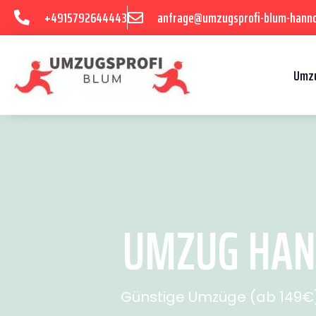
+4915792644443
anfrage@umzugsprofi-blum-hanno
Umzu
UMZUG HANN
Günstige Umzüge (ab 149€) 