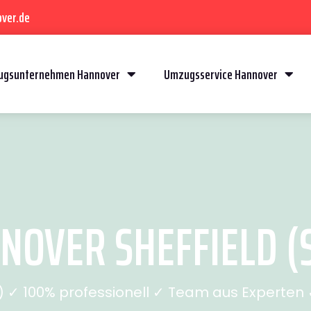
ver.de
gsunternehmen Hannover
Umzugsservice Hannover
OVER SHEFFIELD (S
✓ 100% professionell ✓ Team aus Experten ✓