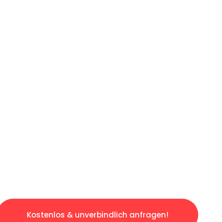
ICHES ANGEBOT IN
UNTER 60 S
ngslosen & sorgenfreien Umzug in Hannover: E
gestaltet. Lassen Sie uns den schweren Teil 
tspannten und kostengünstigen Servive!
Kostenlos & unverbindlich anfragen!