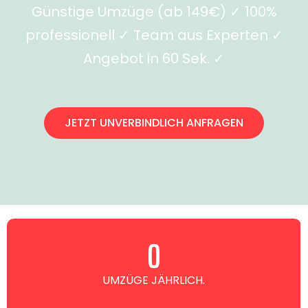
Günstige Umzüge (ab 149€) ✓ 100%
professionell ✓ Team aus Experten ✓
Angebot in 60 Sek. ✓
JETZT UNVERBINDLICH ANFRAGEN
0
UMZÜGE JÄHRLICH.