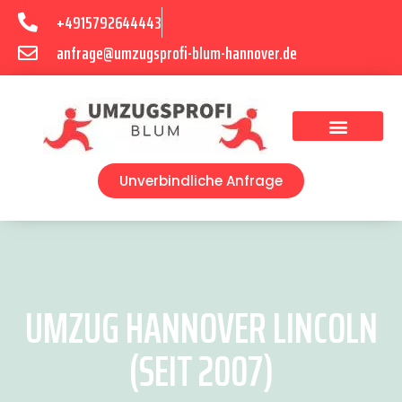
+4915792644443
anfrage@umzugsprofi-blum-hannover.de
Umzugsunternehmen Hannover
Umzugsservice Hannover
Unverbindliche Anfrage
UMZUG HANNOVER LINCOLN
(SEIT 2007)