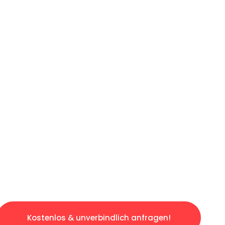
ICHES ANGEBOT IN
UNTER 60 S
ngslosen & sorgenfreien Umzug in Hannover: E
gestaltet. Lassen Sie uns den schweren Teil 
tspannten und kostengünstigen Servive!
Kostenlos & unverbindlich anfragen!