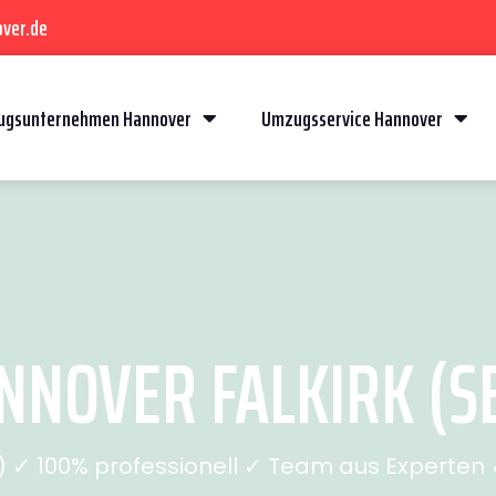
ver.de
gsunternehmen Hannover
Umzugsservice Hannover
NOVER FALKIRK (SE
✓ 100% professionell ✓ Team aus Experten ✓