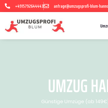
+4915792644443
anfrage@umzugsprofi-blum-hanno
Umzu
UMZUG HAN
Günstige Umzüge (ab 149€) 