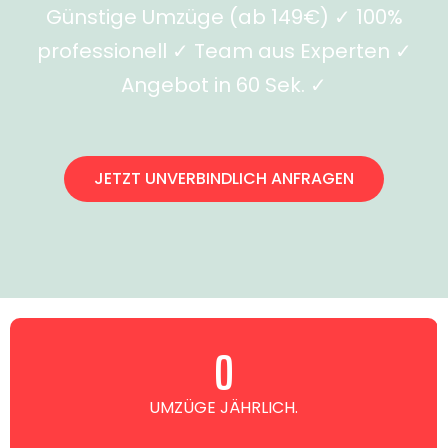
Günstige Umzüge (ab 149€) ✓ 100%
professionell ✓ Team aus Experten ✓
Angebot in 60 Sek. ✓
JETZT UNVERBINDLICH ANFRAGEN
0
UMZÜGE JÄHRLICH.