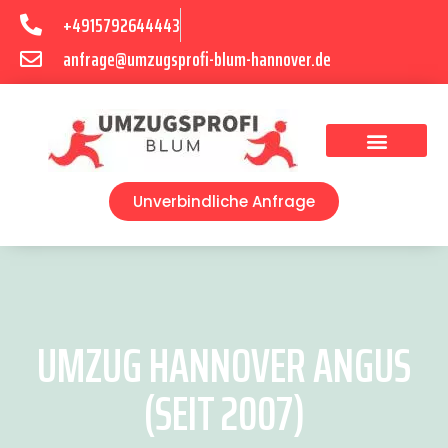
+4915792644443
anfrage@umzugsprofi-blum-hannover.de
Umzugsunternehmen Hannover
Umzugsservice Hannover
Unverbindliche Anfrage
UMZUG HANNOVER ANGUS
(SEIT 2007)