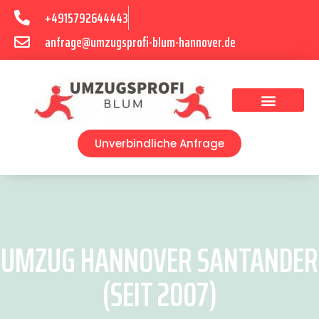
+4915792644443
anfrage@umzugsprofi-blum-hannover.de
Umzugsunternehmen Hannover
Umzugsservice Hannover
Unverbindliche Anfrage
UMZUG HANNOVER SANTANDER
(SEIT 2007)