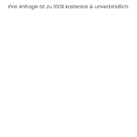
Ihre Anfrage ist zu 100% kostenlos & unverbindlich.
UNVERBINDLICHES ANGEBOT IN
UNTER 60 SEKUNDEN
:
Machen Sie sich bereit für einen
reibungslosen & sorgenfreien Umzug in
Hannover: Erleben Sie, wie unser
Expertenteam Ihren Umzug schnell, sicher
und effizient gestaltet. Lassen Sie uns den
schweren Teil übernehmen & freuen Sie sich
auf einen entspannten und kostengünstigen