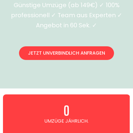
Günstige Umzüge (ab 149€) ✓ 100%
professionell ✓ Team aus Experten ✓
Angebot in 60 Sek. ✓
JETZT UNVERBINDLICH ANFRAGEN
0
UMZÜGE JÄHRLICH.