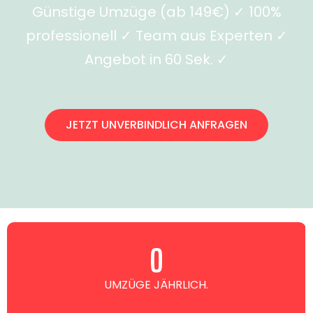
Günstige Umzüge (ab 149€) ✓ 100%
professionell ✓ Team aus Experten ✓
Angebot in 60 Sek. ✓
JETZT UNVERBINDLICH ANFRAGEN
0
UMZÜGE JÄHRLICH.