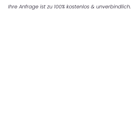
Ihre Anfrage ist zu 100% kostenlos & unverbindlich.
UNVERBINDLICHES ANGEBOT IN
UNTER 60 SEKUNDEN
:
Machen Sie sich bereit für einen
reibungslosen & sorgenfreien Umzug in
Hannover: Erleben Sie, wie unser
Expertenteam Ihren Umzug schnell, sicher
und effizient gestaltet. Lassen Sie uns den
schweren Teil übernehmen & freuen Sie sich
auf einen entspannten und kostengünstigen