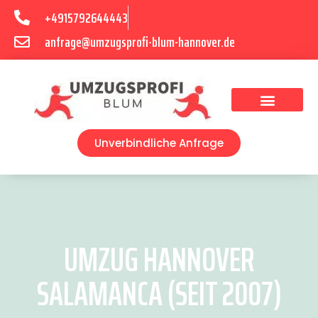
+4915792644443
anfrage@umzugsprofi-blum-hannover.de
Umzugsunternehmen Hannover
Umzugsservice Hannover
Unverbindliche Anfrage
UMZUG HANNOVER
SALAMANCA (SEIT 2007)