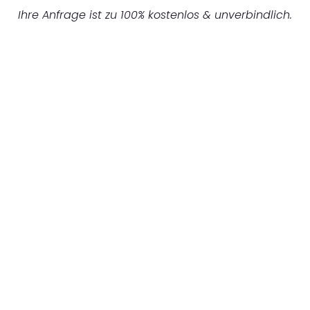
Ihre Anfrage ist zu 100% kostenlos & unverbindlich.
UNVERBINDLICHES ANGEBOT IN
UNTER 60 SEKUNDEN
:
Machen Sie sich bereit für einen
reibungslosen & sorgenfreien Umzug in
Hannover: Erleben Sie, wie unser
Expertenteam Ihren Umzug schnell, sicher
und effizient gestaltet. Lassen Sie uns den
schweren Teil übernehmen & freuen Sie sich
auf einen entspannten und kostengünstigen