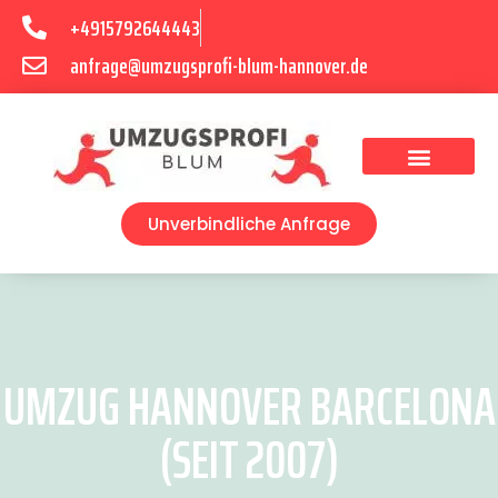
+4915792644443
anfrage@umzugsprofi-blum-hannover.de
Umzugsunternehmen Hannover
Umzugsservice Hannover
Unverbindliche Anfrage
UMZUG HANNOVER BARCELONA
(SEIT 2007)