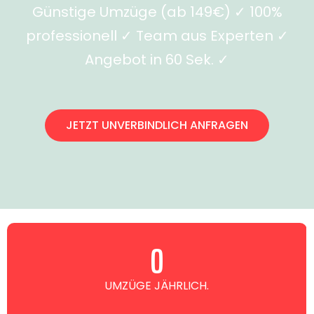
Günstige Umzüge (ab 149€) ✓ 100%
professionell ✓ Team aus Experten ✓
Angebot in 60 Sek. ✓
JETZT UNVERBINDLICH ANFRAGEN
0
UMZÜGE JÄHRLICH.