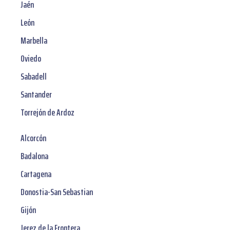
Jaén
León
Marbella
Oviedo
Sabadell
Santander
Torrejón de Ardoz
Alcorcón
Badalona
Cartagena
Donostia-San Sebastian
Gijón
Jerez de la Frontera