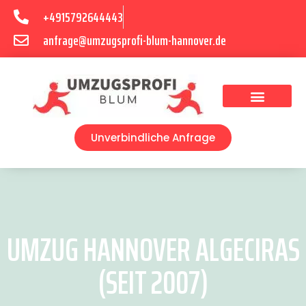
+4915792644443
anfrage@umzugsprofi-blum-hannover.de
Umzugsunternehmen Hannover
Umzugsservice Hannover
Unverbindliche Anfrage
UMZUG HANNOVER ALGECIRAS
(SEIT 2007)