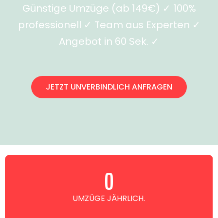
Günstige Umzüge (ab 149€) ✓ 100%
professionell ✓ Team aus Experten ✓
Angebot in 60 Sek. ✓
JETZT UNVERBINDLICH ANFRAGEN
0
UMZÜGE JÄHRLICH.