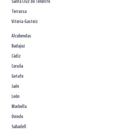
Santa Cruz de Tenerife
Terrassa
Vitoria-Gasteiz
Alcobendas
Badajoz
Cádiz
Coruña
Getafe
Jaén
León
Marbella
Oviedo
Sabadell