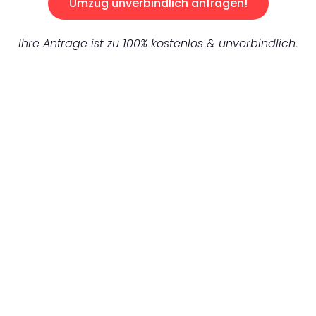
Umzug unverbindlich anfragen!
Ihre Anfrage ist zu 100% kostenlos & unverbindlich.
UNVERBINDLICHES ANGEBOT IN
UNTER 60 SEKUNDEN
:
Machen Sie sich bereit für einen
reibungslosen & sorgenfreien Umzug in
Hannover: Erleben Sie, wie unser
Expertenteam Ihren Umzug schnell, sicher
und effizient gestaltet. Lassen Sie uns den
schweren Teil übernehmen & freuen Sie sich