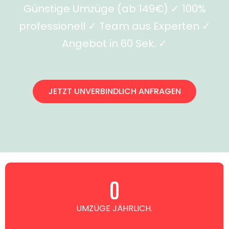
Günstige Umzüge (ab 149€) ✓ 100%
professionell ✓ Team aus Experten ✓
Angebot in 60 Sek. ✓
JETZT UNVERBINDLICH ANFRAGEN
0
UMZÜGE JÄHRLICH.