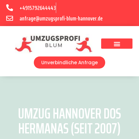
+4915792644443
anfrage@umzugsprofi-blum-hannover.de
Umzugsunternehmen Hannover
Umzugsservice Hannover
Unverbindliche Anfrage
UMZUG HANNOVER DOS
HERMANAS (SEIT 2007)