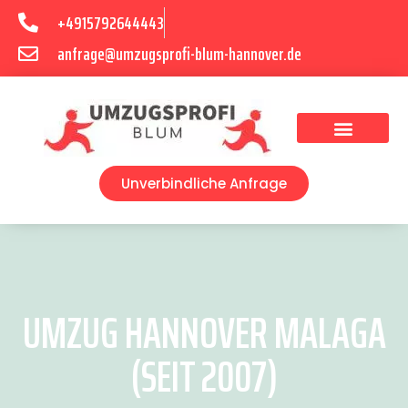
+4915792644443
anfrage@umzugsprofi-blum-hannover.de
Umzugsunternehmen Hannover
Umzugsservice Hannover
Unverbindliche Anfrage
UMZUG HANNOVER MALAGA
(SEIT 2007)