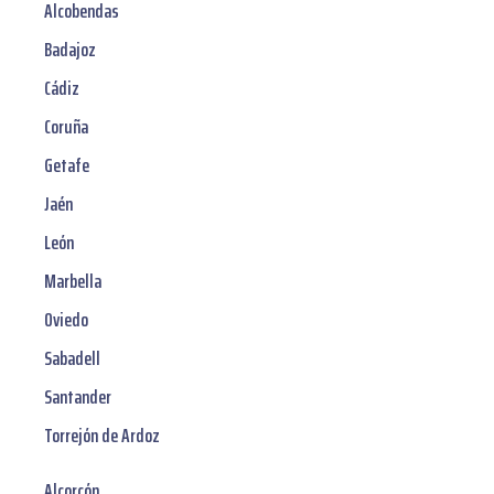
Alcobendas
Badajoz
Cádiz
Coruña
Getafe
Jaén
León
Marbella
Oviedo
Sabadell
Santander
Torrejón de Ardoz
Alcorcón