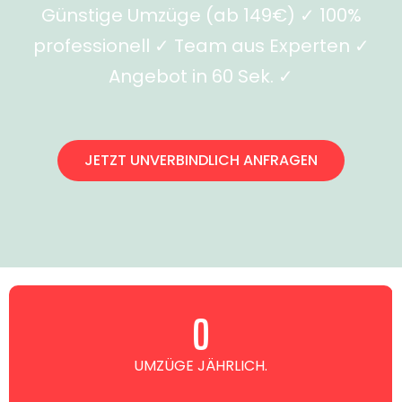
Günstige Umzüge (ab 149€) ✓ 100%
professionell ✓ Team aus Experten ✓
Angebot in 60 Sek. ✓
JETZT UNVERBINDLICH ANFRAGEN
0
UMZÜGE JÄHRLICH.