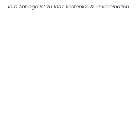
Ihre Anfrage ist zu 100% kostenlos & unverbindlich.
UNVERBINDLICHES ANGEBOT IN
UNTER 60 SEKUNDEN
:
Machen Sie sich bereit für einen
reibungslosen & sorgenfreien Umzug in
Hannover: Erleben Sie, wie unser
Expertenteam Ihren Umzug schnell, sicher
und effizient gestaltet. Lassen Sie uns den
schweren Teil übernehmen & freuen Sie sich
auf einen entspannten und kostengünstigen