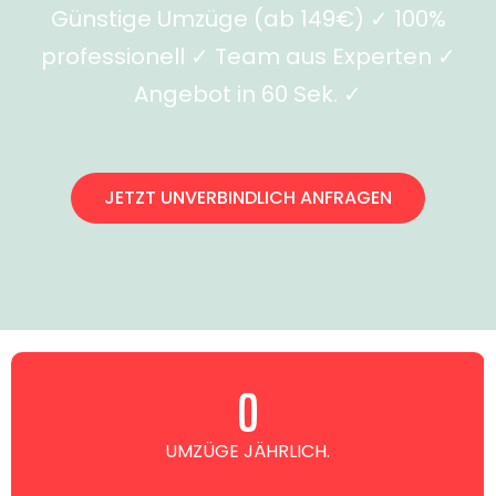
Günstige Umzüge (ab 149€) ✓ 100%
professionell ✓ Team aus Experten ✓
Angebot in 60 Sek. ✓
JETZT UNVERBINDLICH ANFRAGEN
0
UMZÜGE JÄHRLICH.