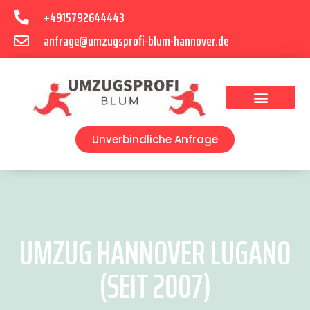
+4915792644443
anfrage@umzugsprofi-blum-hannover.de
Umzugsunternehmen Hannover
Umzugsservice Hannover
Unverbindliche Anfrage
UMZUG HANNOVER LUGANO
(SEIT 2007)