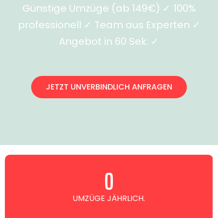
Günstige Umzüge (ab 149€) ✓ 100%
professionell ✓ Team aus Experten ✓
Angebot in 60 Sek. ✓
JETZT UNVERBINDLICH ANFRAGEN
0
UMZÜGE JÄHRLICH.