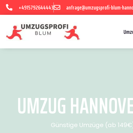
+4915792644443
anfrage@umzugsprofi-blum-hanno
Umzu
UMZUG HANNOVER
Günstige Umzüge (ab 149€) 