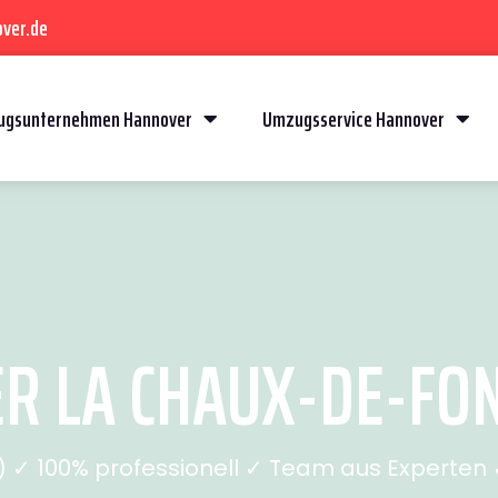
ver.de
gsunternehmen Hannover
Umzugsservice Hannover
 LA CHAUX-DE-FOND
✓ 100% professionell ✓ Team aus Experten ✓