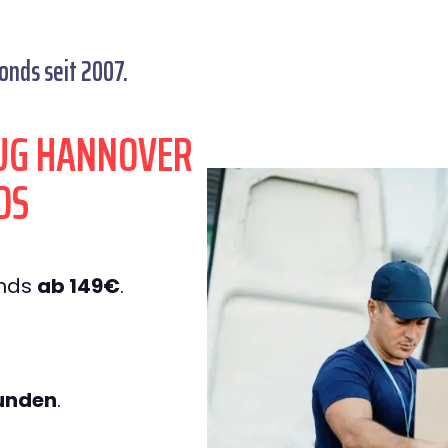
nds seit 2007.
UG HANNOVER
DS
onds
ab 149€
.
tunden
.