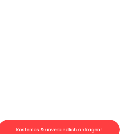
ICHES ANGEBOT IN
UNTER 60 S
ngslosen & sorgenfreien Umzug in Hannover: E
gestaltet. Lassen Sie uns den schweren Teil 
tspannten und kostengünstigen Servive!
Kostenlos & unverbindlich anfragen!