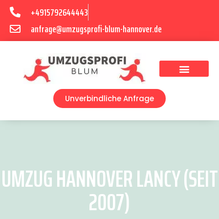
+4915792644443
anfrage@umzugsprofi-blum-hannover.de
Umzugsunternehmen Hannover
Umzugsservice Hannover
Unverbindliche Anfrage
UMZUG HANNOVER LANCY (SEIT
2007)