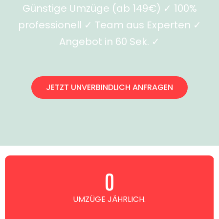
Günstige Umzüge (ab 149€) ✓ 100%
professionell ✓ Team aus Experten ✓
Angebot in 60 Sek. ✓
JETZT UNVERBINDLICH ANFRAGEN
0
UMZÜGE JÄHRLICH.