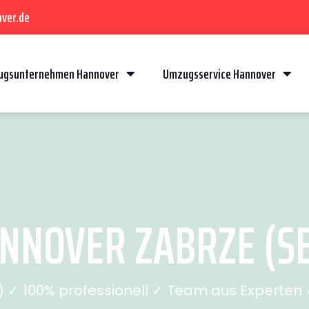
ver.de
gsunternehmen Hannover
Umzugsservice Hannover
NOVER ZABRZE (SE
✓ 100% professionell ✓ Team aus Experten ✓