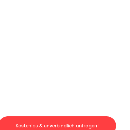
ICHES ANGEBOT IN
UNTER 60 S
ngslosen & sorgenfreien Umzug in Hannover: E
gestaltet. Lassen Sie uns den schweren Teil 
tspannten und kostengünstigen Servive!
Kostenlos & unverbindlich anfragen!