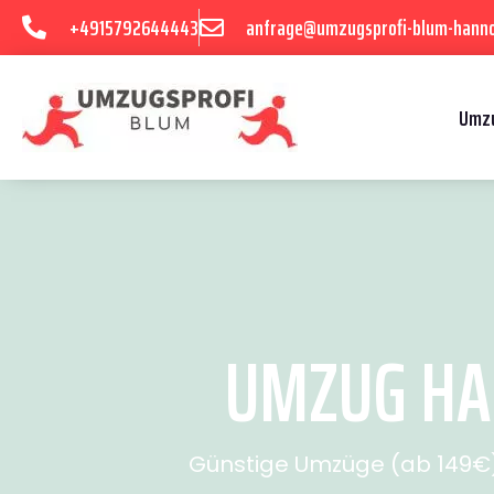
+4915792644443
anfrage@umzugsprofi-blum-hanno
Umzu
UMZUG HAN
Günstige Umzüge (ab 149€) 