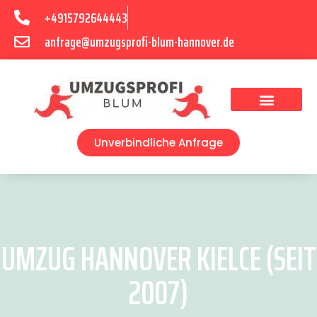
+4915792644443
anfrage@umzugsprofi-blum-hannover.de
Umzugsunternehmen Hannover
Umzugsservice Hannover
Unverbindliche Anfrage
UMZUG HANNOVER KIELCE (SEIT
2007)