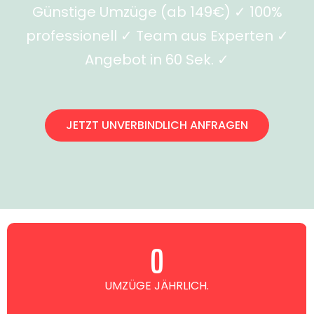
Günstige Umzüge (ab 149€) ✓ 100%
professionell ✓ Team aus Experten ✓
Angebot in 60 Sek. ✓
JETZT UNVERBINDLICH ANFRAGEN
0
UMZÜGE JÄHRLICH.