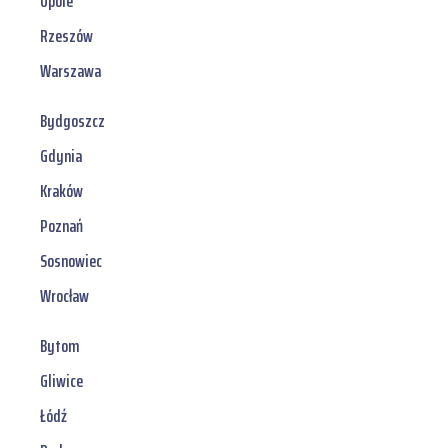
Opole
Rzeszów
Warszawa
Bydgoszcz
Gdynia
Kraków
Poznań
Sosnowiec
Wrocław
Bytom
Gliwice
Łódź