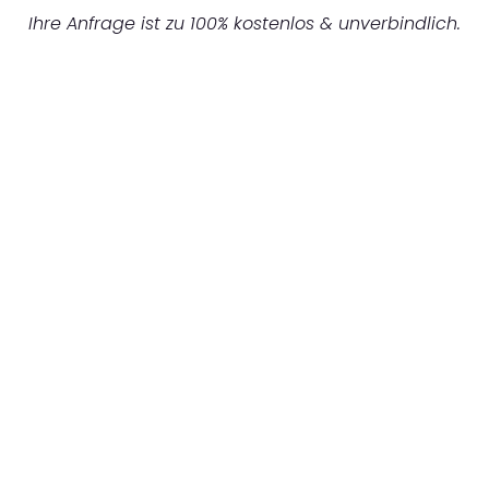
Ihre Anfrage ist zu 100% kostenlos & unverbindlich.
UNVERBINDLICHES ANGEBOT IN
UNTER 60 SEKUNDEN
:
Machen Sie sich bereit für einen
reibungslosen & sorgenfreien Umzug in
Hannover: Erleben Sie, wie unser
Expertenteam Ihren Umzug schnell, sicher
und effizient gestaltet. Lassen Sie uns den
schweren Teil übernehmen & freuen Sie sich
auf einen entspannten und kostengünstigen