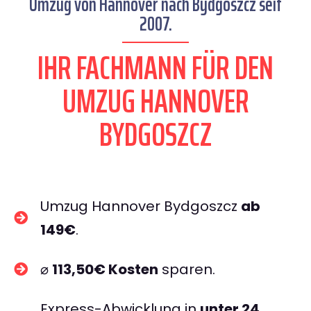
Umzug von Hannover nach Bydgoszcz seit
2007.
IHR FACHMANN FÜR DEN
UMZUG HANNOVER
BYDGOSZCZ
Umzug Hannover Bydgoszcz
ab
149€
.
⌀
113,50€ Kosten
sparen.
Express-Abwicklung in
unter 24