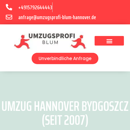
+4915792644443
anfrage@umzugsprofi-blum-hannover.de
Umzugsunternehmen Hannover
Umzugsservice Hannover
Unverbindliche Anfrage
UMZUG HANNOVER BYDGOSZCZ
(SEIT 2007)