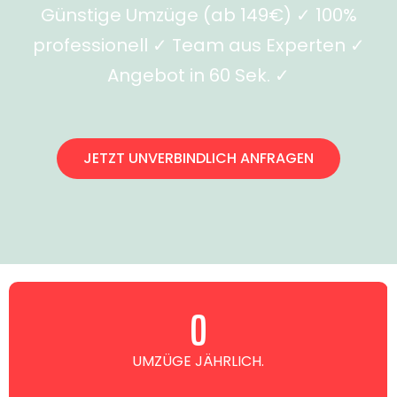
Günstige Umzüge (ab 149€) ✓ 100%
professionell ✓ Team aus Experten ✓
Angebot in 60 Sek. ✓
JETZT UNVERBINDLICH ANFRAGEN
0
UMZÜGE JÄHRLICH.