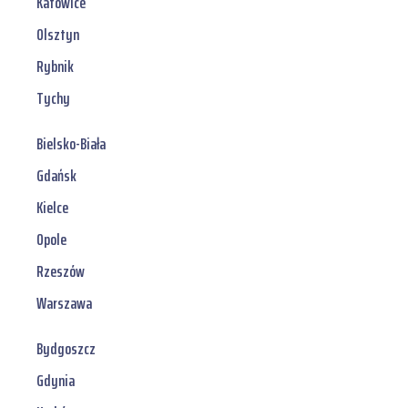
Katowice
Olsztyn
Rybnik
Tychy
Bielsko-Biała
Gdańsk
Kielce
Opole
Rzeszów
Warszawa
Bydgoszcz
Gdynia