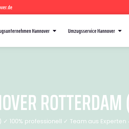
ver.de
gsunternehmen Hannover
Umzugsservice Hannover
OVER ROTTERDAM (S
✓ 100% professionell ✓ Team aus Experten ✓