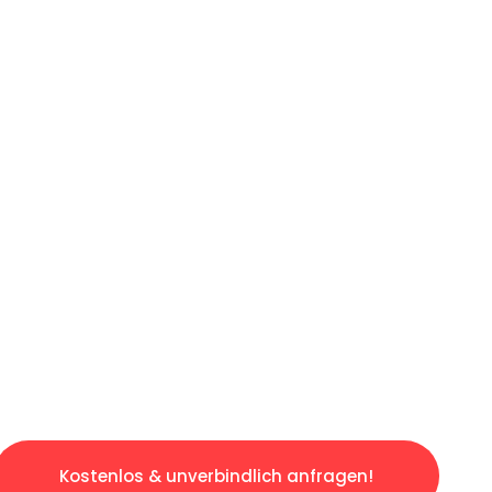
ICHES ANGEBOT IN
UNTER 60 S
ngslosen & sorgenfreien Umzug in Hannover: E
gestaltet. Lassen Sie uns den schweren Teil 
tspannten und kostengünstigen Servive!
Kostenlos & unverbindlich anfragen!