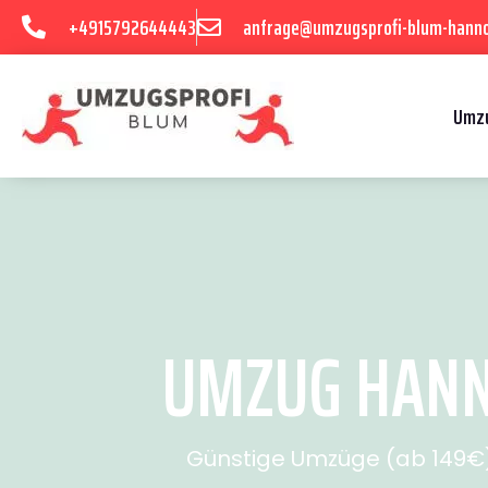
+4915792644443
anfrage@umzugsprofi-blum-hanno
Umzu
UMZUG HANN
Günstige Umzüge (ab 149€) 