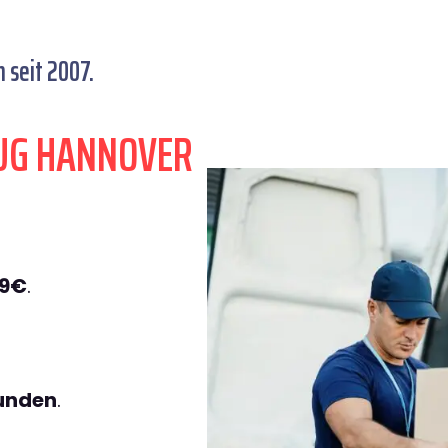
seit 2007.
UG HANNOVER
49€
.
tunden
.