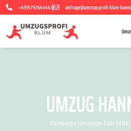
+4915792644443
anfrage@umzugsprofi-blum-hanno
Umzu
UMZUG HANN
Günstige Umzüge (ab 149€) 