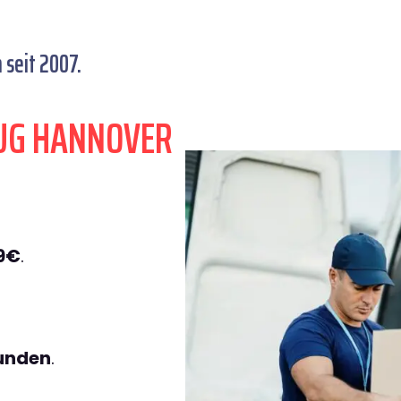
seit 2007.
UG HANNOVER
9€
.
tunden
.