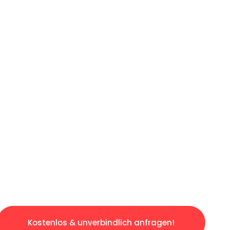
ICHES ANGEBOT IN
UNTER 60 S
ngslosen & sorgenfreien Umzug in Hannover: E
gestaltet. Lassen Sie uns den schweren Teil 
tspannten und kostengünstigen Servive!
Kostenlos & unverbindlich anfragen!