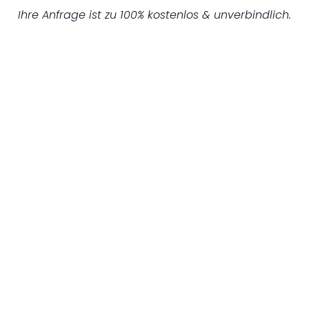
Ihre Anfrage ist zu 100% kostenlos & unverbindlich.
UNVERBINDLICHES ANGEBOT IN
UNTER 60 SEKUNDEN
:
Machen Sie sich bereit für einen
reibungslosen & sorgenfreien Umzug in
Hannover: Erleben Sie, wie unser
Expertenteam Ihren Umzug schnell, sicher
und effizient gestaltet. Lassen Sie uns den
schweren Teil übernehmen & freuen Sie sich
auf einen entspannten und kostengünstigen