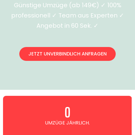
Günstige Umzüge (ab 149€) ✓ 100%
professionell ✓ Team aus Experten ✓
Angebot in 60 Sek. ✓
JETZT UNVERBINDLICH ANFRAGEN
0
UMZÜGE JÄHRLICH.