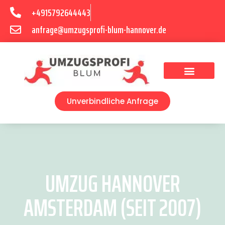
+4915792644443
anfrage@umzugsprofi-blum-hannover.de
Umzugsunternehmen Hannover
Umzugsservice Hannover
Unverbindliche Anfrage
UMZUG HANNOVER
AMSTERDAM (SEIT 2007)