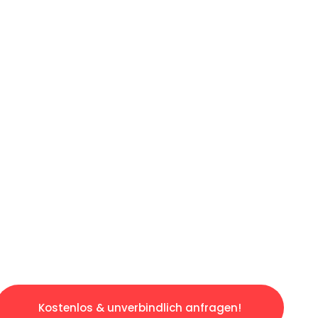
ICHES ANGEBOT IN
UNTER 60 S
ngslosen & sorgenfreien Umzug in Hannover: E
gestaltet. Lassen Sie uns den schweren Teil 
tspannten und kostengünstigen Servive!
Kostenlos & unverbindlich anfragen!