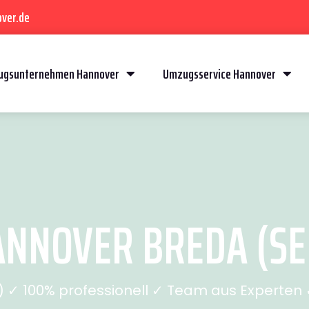
ver.de
gsunternehmen Hannover
Umzugsservice Hannover
NNOVER BREDA (SEI
✓ 100% professionell ✓ Team aus Experten ✓