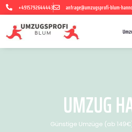
+4915792644443
anfrage@umzugsprofi-blum-hanno
Umzu
UMZUG HA
Günstige Umzüge (ab 149€) 