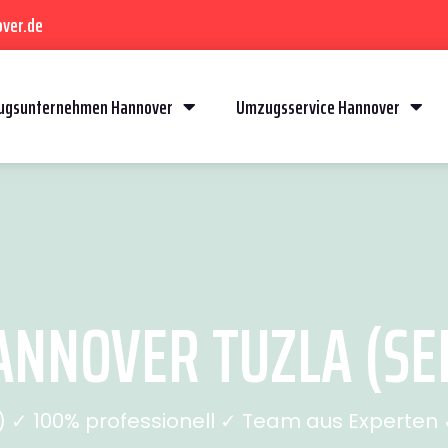
ver.de
gsunternehmen Hannover
Umzugsservice Hannover
NNOVER TUZLA (SEI
✓ 100% professionell ✓ Team aus Experten ✓