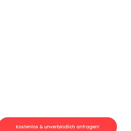
ICHES ANGEBOT IN
UNTER 60 S
ngslosen & sorgenfreien Umzug in Hannover: E
gestaltet. Lassen Sie uns den schweren Teil 
tspannten und kostengünstigen Servive!
Kostenlos & unverbindlich anfragen!