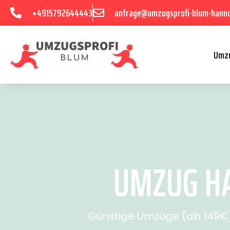
+4915792644443
anfrage@umzugsprofi-blum-hanno
Umzu
UMZUG HA
Günstige Umzüge (ab 149€) 