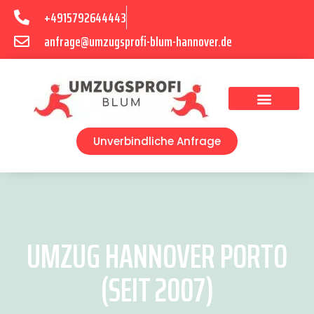
+4915792644443
anfrage@umzugsprofi-blum-hannover.de
Umzugsunternehmen Hannover
Umzugsservice Hannover
Unverbindliche Anfrage
UMZUG HANNOVER PORTO
(SEIT 2007)