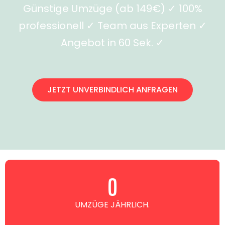
Günstige Umzüge (ab 149€) ✓ 100%
professionell ✓ Team aus Experten ✓
Angebot in 60 Sek. ✓
JETZT UNVERBINDLICH ANFRAGEN
0
UMZÜGE JÄHRLICH.