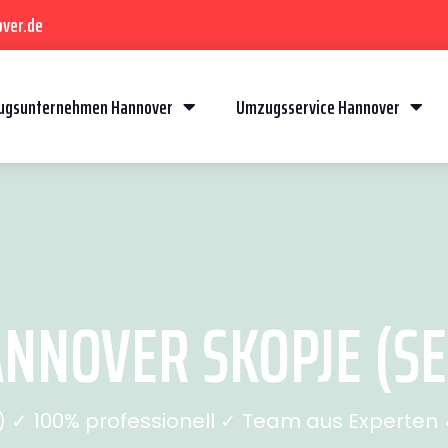
ver.de
gsunternehmen Hannover
Umzugsservice Hannover
NOVER SKOPJE (SEI
✓ 100% professionell ✓ Team aus Experten ✓