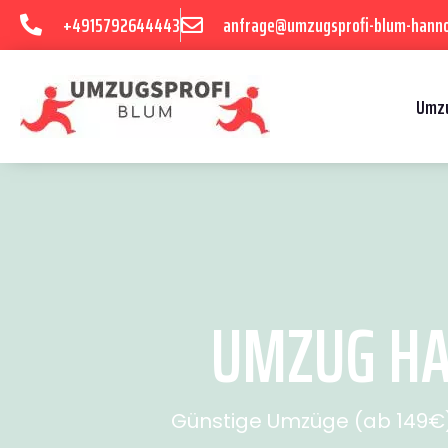
+4915792644443
anfrage@umzugsprofi-blum-hanno
Umzu
UMZUG HAN
Günstige Umzüge (ab 149€) 