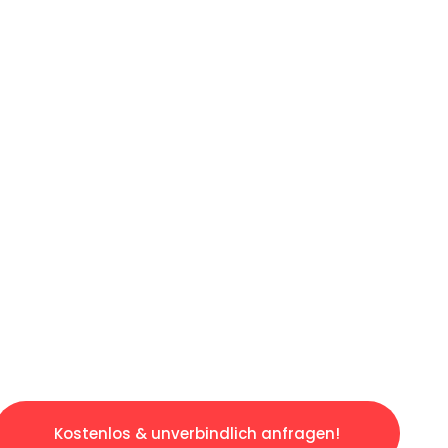
ICHES ANGEBOT IN
UNTER 60 S
ngslosen & sorgenfreien Umzug in Hannover: E
gestaltet. Lassen Sie uns den schweren Teil 
tspannten und kostengünstigen Servive!
Kostenlos & unverbindlich anfragen!