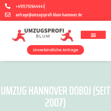
+4915792644443
anfrage@umzugsprofi-blum-hannover.de
Umzugsunternehmen Hannover
Umzugsservice Hannover
Unverbindliche Anfrage
UMZUG HANNOVER DOBOJ (SEIT
2007)