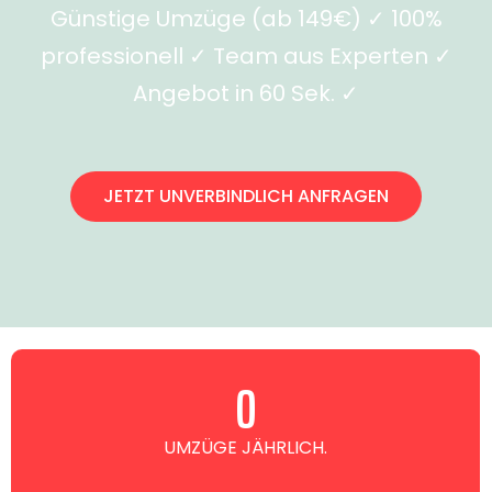
Günstige Umzüge (ab 149€) ✓ 100%
professionell ✓ Team aus Experten ✓
Angebot in 60 Sek. ✓
JETZT UNVERBINDLICH ANFRAGEN
0
UMZÜGE JÄHRLICH.