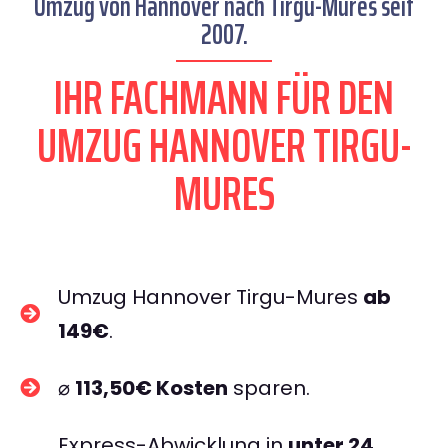
Umzug von Hannover nach Tirgu-Mures seit
2007.
IHR FACHMANN FÜR DEN
UMZUG HANNOVER TIRGU-
MURES
Umzug Hannover Tirgu-Mures
ab
149€
.
⌀
113,50€ Kosten
sparen.
Express-Abwicklung in
unter 24