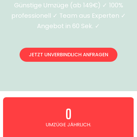
Günstige Umzüge (ab 149€) ✓ 100%
professionell ✓ Team aus Experten ✓
Angebot in 60 Sek. ✓
JETZT UNVERBINDLICH ANFRAGEN
0
UMZÜGE JÄHRLICH.