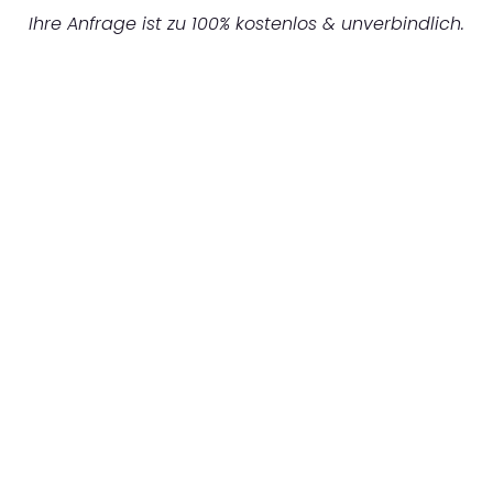
Ihre Anfrage ist zu 100% kostenlos & unverbindlich.
UNVERBINDLICHES ANGEBOT IN
UNTER 60 SEKUNDEN
:
Machen Sie sich bereit für einen
reibungslosen & sorgenfreien Umzug in
Hannover: Erleben Sie, wie unser
Expertenteam Ihren Umzug schnell, sicher
und effizient gestaltet. Lassen Sie uns den
schweren Teil übernehmen & freuen Sie sich
auf einen entspannten und kostengünstigen