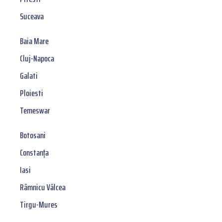
Suceava
Baia Mare
Cluj-Napoca
Galati
Ploiesti
Temeswar
Botosani
Constanța
Iasi
Râmnicu Vâlcea
Tirgu-Mures