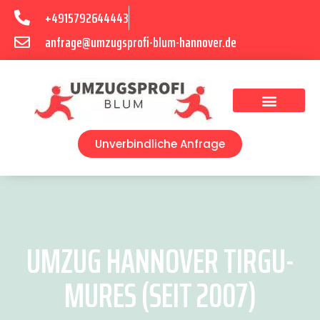
+4915792644443
anfrage@umzugsprofi-blum-hannover.de
Umzugsunternehmen Hannover
Umzugsservice Hannover
Unverbindliche Anfrage
UMZUG HANNOVER TIRGU-
MURES (SEIT 2007)