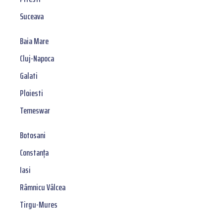
Suceava
Baia Mare
Cluj-Napoca
Galati
Ploiesti
Temeswar
Botosani
Constanța
Iasi
Râmnicu Vâlcea
Tirgu-Mures