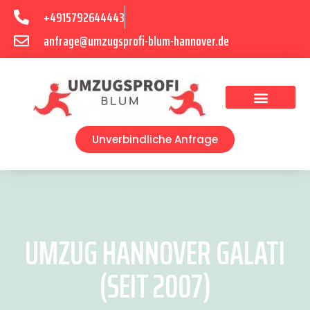
+4915792644443
anfrage@umzugsprofi-blum-hannover.de
Umzugsunternehmen Hannover
Umzugsservice Hannover
Unverbindliche Anfrage
UMZUG HANNOVER GALATI
(SEIT 2007)