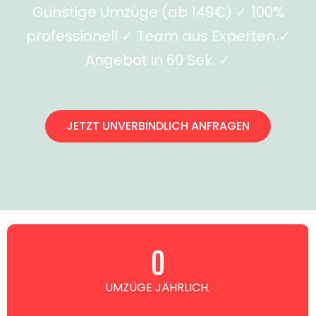
Günstige Umzüge (ab 149€) ✓ 100%
professionell ✓ Team aus Experten ✓
Angebot in 60 Sek. ✓
JETZT UNVERBINDLICH ANFRAGEN
0
UMZÜGE JÄHRLICH.