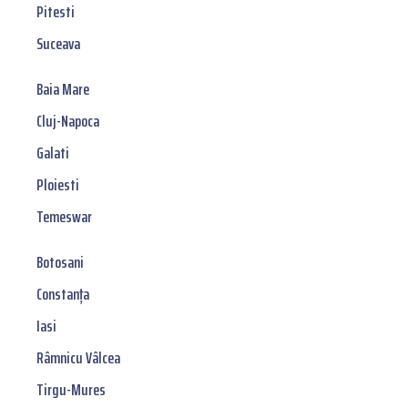
Pitesti
Suceava
Baia Mare
Cluj-Napoca
Galati
Ploiesti
Temeswar
Botosani
Constanța
Iasi
Râmnicu Vâlcea
Tirgu-Mures