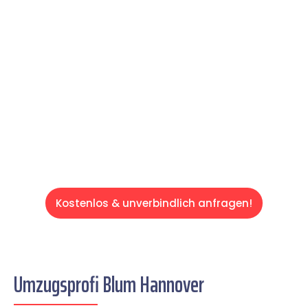
Expertenteam Ihren Umzug schnell, sicher
und effizient gestaltet. Lassen Sie uns den
schweren Teil übernehmen & freuen Sie sich
auf einen entspannten und kostengünstigen
Servive!
Kostenlos & unverbindlich anfragen!
Umzugsprofi Blum Hannover