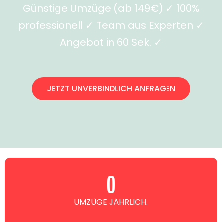
Günstige Umzüge (ab 149€) ✓ 100%
professionell ✓ Team aus Experten ✓
Angebot in 60 Sek. ✓
JETZT UNVERBINDLICH ANFRAGEN
0
UMZÜGE JÄHRLICH.