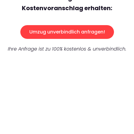
Kostenvoranschlag erhalten:
Umzug unverbindlich anfragen!
Ihre Anfrage ist zu 100% kostenlos & unverbindlich.
UNVERBINDLICHES ANGEBOT IN
UNTER 60 SEKUNDEN
:
Machen Sie sich bereit für einen
reibungslosen & sorgenfreien Umzug in
Hannover: Erleben Sie, wie unser