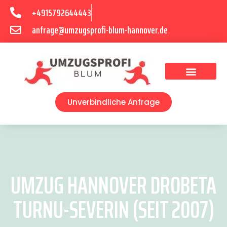
+4915792644443
anfrage@umzugsprofi-blum-hannover.de
Umzugsunternehmen Hannover
Umzugsservice Hannover
Unverbindliche Anfrage
UMZUG HANNOVER DROBETA
TURNU-SEVERIN (SEIT 2007)