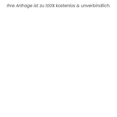
Ihre Anfrage ist zu 100% kostenlos & unverbindlich.
UNVERBINDLICHES ANGEBOT IN
UNTER 60 SEKUNDEN
:
Machen Sie sich bereit für einen
reibungslosen & sorgenfreien Umzug in
Hannover: Erleben Sie, wie unser
Expertenteam Ihren Umzug schnell, sicher
und effizient gestaltet. Lassen Sie uns den
schweren Teil übernehmen & freuen Sie sich
auf einen entspannten und kostengünstigen