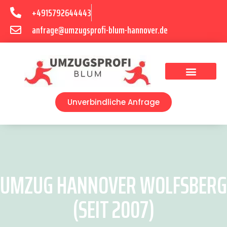
+4915792644443
anfrage@umzugsprofi-blum-hannover.de
Umzugsunternehmen Hannover
Umzugsservice Hannover
Unverbindliche Anfrage
UMZUG HANNOVER WOLFSBERG
(SEIT 2007)