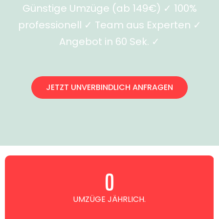
Günstige Umzüge (ab 149€) ✓ 100%
professionell ✓ Team aus Experten ✓
Angebot in 60 Sek. ✓
JETZT UNVERBINDLICH ANFRAGEN
0
UMZÜGE JÄHRLICH.