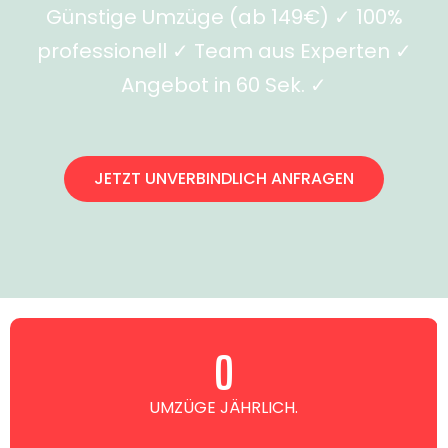
Günstige Umzüge (ab 149€) ✓ 100%
professionell ✓ Team aus Experten ✓
Angebot in 60 Sek. ✓
JETZT UNVERBINDLICH ANFRAGEN
0
UMZÜGE JÄHRLICH.