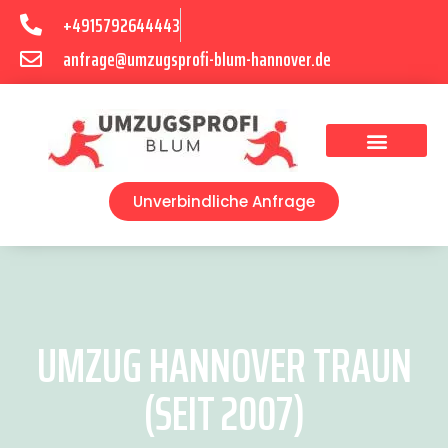
+4915792644443
anfrage@umzugsprofi-blum-hannover.de
Umzugsunternehmen Hannover
Umzugsservice Hannover
Unverbindliche Anfrage
UMZUG HANNOVER TRAUN
(SEIT 2007)