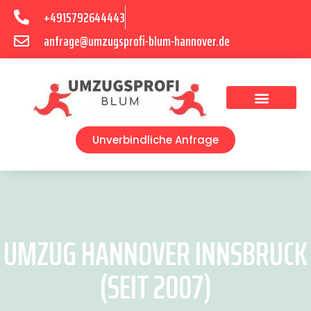
+4915792644443
anfrage@umzugsprofi-blum-hannover.de
Umzugsunternehmen Hannover
Umzugsservice Hannover
Unverbindliche Anfrage
UMZUG HANNOVER INNSBRUCK
(SEIT 2007)