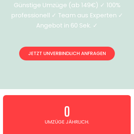
Günstige Umzüge (ab 149€) ✓ 100%
professionell ✓ Team aus Experten ✓
Angebot in 60 Sek. ✓
JETZT UNVERBINDLICH ANFRAGEN
0
UMZÜGE JÄHRLICH.