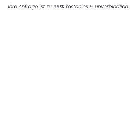
Ihre Anfrage ist zu 100% kostenlos & unverbindlich.
UNVERBINDLICHES ANGEBOT IN
UNTER 60 SEKUNDEN
:
Machen Sie sich bereit für einen
reibungslosen & sorgenfreien Umzug in
Hannover: Erleben Sie, wie unser
Expertenteam Ihren Umzug schnell, sicher
und effizient gestaltet. Lassen Sie uns den
schweren Teil übernehmen & freuen Sie sich
auf einen entspannten und kostengünstigen