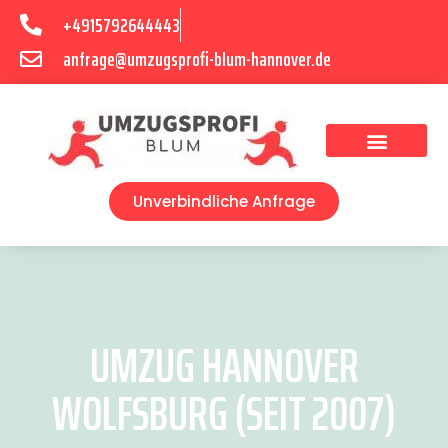
+4915792644443
anfrage@umzugsprofi-blum-hannover.de
Umzugsunternehmen Hannover
Umzugsservice Hannover
Unverbindliche Anfrage
UMZUG HANNOVER
WOLFSBURG (SEIT 2007)