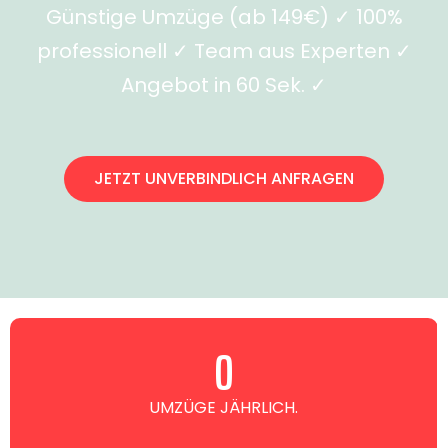
Günstige Umzüge (ab 149€) ✓ 100%
professionell ✓ Team aus Experten ✓
Angebot in 60 Sek. ✓
JETZT UNVERBINDLICH ANFRAGEN
0
UMZÜGE JÄHRLICH.