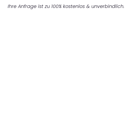
Ihre Anfrage ist zu 100% kostenlos & unverbindlich.
UNVERBINDLICHES ANGEBOT IN
UNTER 60 SEKUNDEN
:
Machen Sie sich bereit für einen
reibungslosen & sorgenfreien Umzug in
Hannover: Erleben Sie, wie unser
Expertenteam Ihren Umzug schnell, sicher
und effizient gestaltet. Lassen Sie uns den
schweren Teil übernehmen & freuen Sie sich
auf einen entspannten und kostengünstigen