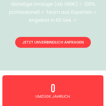
Günstige Umzüge (ab 149€) ✓ 100%
professionell ✓ Team aus Experten ✓
Angebot in 60 Sek. ✓
JETZT UNVERBINDLICH ANFRAGEN
0
UMZÜGE JÄHRLICH.