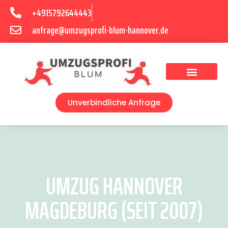
+4915792644443
anfrage@umzugsprofi-blum-hannover.de
Umzugsunternehmen Hannover
Umzugsservice Hannover
Unverbindliche Anfrage
UMZUG HANNOVER
MAGDEBURG (SEIT 2007)