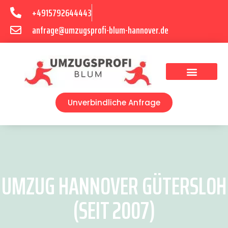
+4915792644443
anfrage@umzugsprofi-blum-hannover.de
Umzugsunternehmen Hannover
Umzugsservice Hannover
Unverbindliche Anfrage
UMZUG HANNOVER GÜTERSLOH
(SEIT 2007)