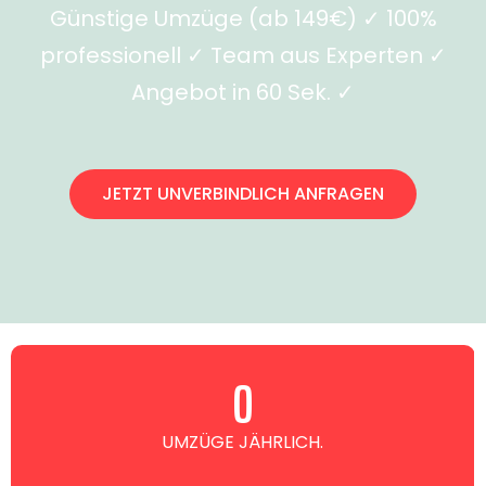
Günstige Umzüge (ab 149€) ✓ 100%
professionell ✓ Team aus Experten ✓
Angebot in 60 Sek. ✓
JETZT UNVERBINDLICH ANFRAGEN
0
UMZÜGE JÄHRLICH.