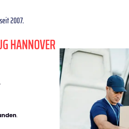
eit 2007.
UG HANNOVER
.
tunden
.