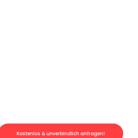
ICHES ANGEBOT IN
UNTER 60 S
ngslosen & sorgenfreien Umzug in Hannover: E
gestaltet. Lassen Sie uns den schweren Teil 
tspannten und kostengünstigen Servive!
Kostenlos & unverbindlich anfragen!