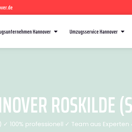
ver.de
gsunternehmen Hannover
Umzugsservice Hannover
OVER ROSKILDE (S
✓ 100% professionell ✓ Team aus Experten ✓