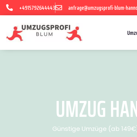
+4915792644443
anfrage@umzugsprofi-blum-hanno
Umzu
UMZUG HANN
Günstige Umzüge (ab 149€) 