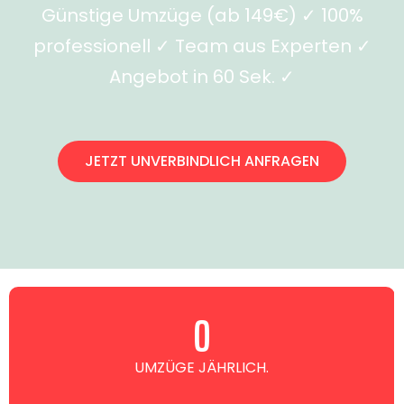
Günstige Umzüge (ab 149€) ✓ 100%
professionell ✓ Team aus Experten ✓
Angebot in 60 Sek. ✓
JETZT UNVERBINDLICH ANFRAGEN
0
UMZÜGE JÄHRLICH.