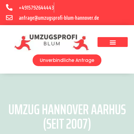
+4915792644443
anfrage@umzugsprofi-blum-hannover.de
Umzugsunternehmen Hannover
Umzugsservice Hannover
Unverbindliche Anfrage
UMZUG HANNOVER AARHUS
(SEIT 2007)