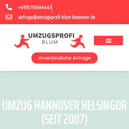
+4915792644443
anfrage@umzugsprofi-blum-hannover.de
Umzugsunternehmen Hannover
Umzugsservice Hannover
Unverbindliche Anfrage
UMZUG HANNOVER HELSINGOR
(SEIT 2007)