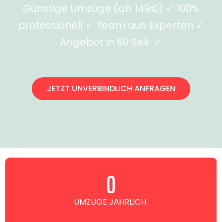
Günstige Umzüge (ab 149€) ✓ 100%
professionell ✓ Team aus Experten ✓
Angebot in 60 Sek. ✓
JETZT UNVERBINDLICH ANFRAGEN
0
UMZÜGE JÄHRLICH.