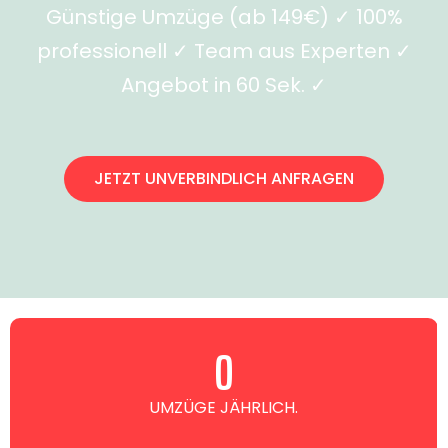
Günstige Umzüge (ab 149€) ✓ 100%
professionell ✓ Team aus Experten ✓
Angebot in 60 Sek. ✓
JETZT UNVERBINDLICH ANFRAGEN
0
UMZÜGE JÄHRLICH.