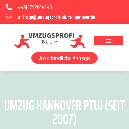
+4915792644443
anfrage@umzugsprofi-blum-hannover.de
Umzugsunternehmen Hannover
Umzugsservice Hannover
Unverbindliche Anfrage
UMZUG HANNOVER PTUJ (SEIT
2007)