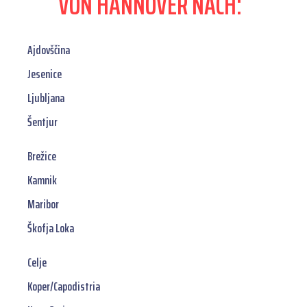
VON HANNOVER NACH:
Ajdovščina
Jesenice
Ljubljana
Šentjur
Brežice
Kamnik
Maribor
Škofja Loka
Celje
Koper/Capodistria