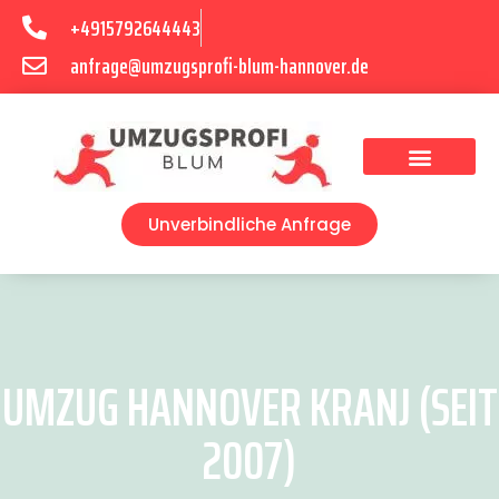
+4915792644443
anfrage@umzugsprofi-blum-hannover.de
Umzugsunternehmen Hannover
Umzugsservice Hannover
Unverbindliche Anfrage
UMZUG HANNOVER KRANJ (SEIT
2007)