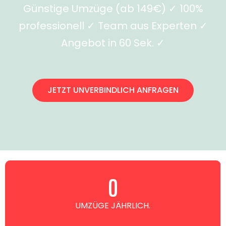
Günstige Umzüge (ab 149€) ✓ 100%
professionell ✓ Team aus Experten ✓
Angebot in 60 Sek. ✓
JETZT UNVERBINDLICH ANFRAGEN
0
UMZÜGE JÄHRLICH.