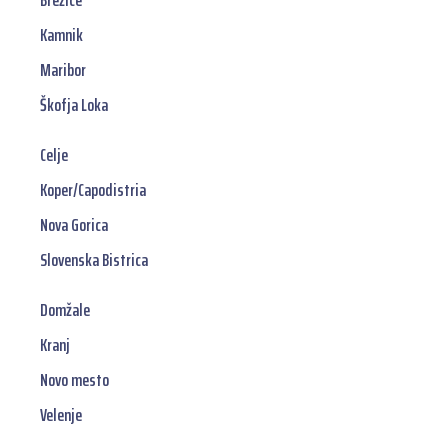
Brežice
Kamnik
Maribor
Škofja Loka
Celje
Koper/Capodistria
Nova Gorica
Slovenska Bistrica
Domžale
Kranj
Novo mesto
Velenje