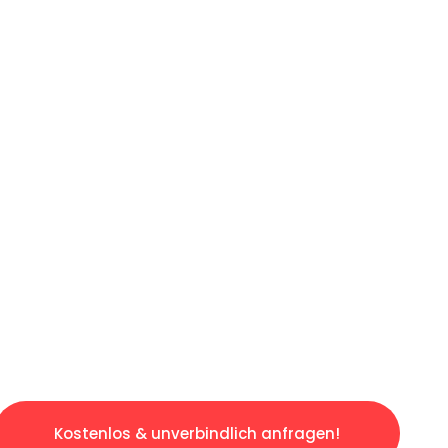
ICHES ANGEBOT IN
UNTER 60 S
ngslosen & sorgenfreien Umzug in Hannover: E
gestaltet. Lassen Sie uns den schweren Teil 
tspannten und kostengünstigen Servive!
Kostenlos & unverbindlich anfragen!