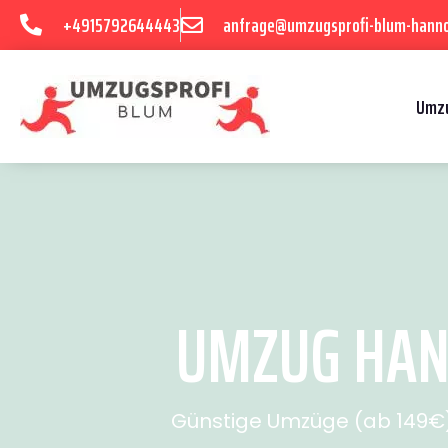
+4915792644443
anfrage@umzugsprofi-blum-hanno
Umzu
UMZUG HANN
Günstige Umzüge (ab 149€) 