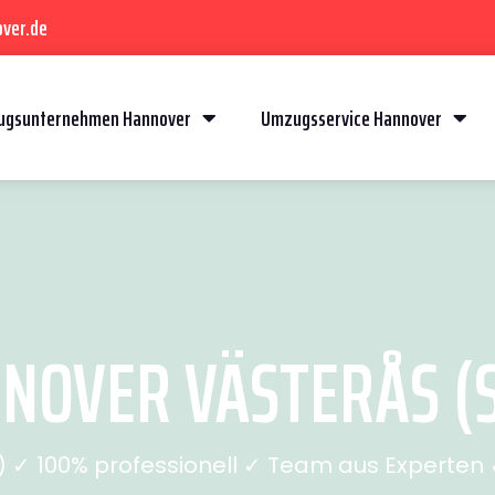
ver.de
gsunternehmen Hannover
Umzugsservice Hannover
OVER VÄSTERÅS (S
✓ 100% professionell ✓ Team aus Experten ✓