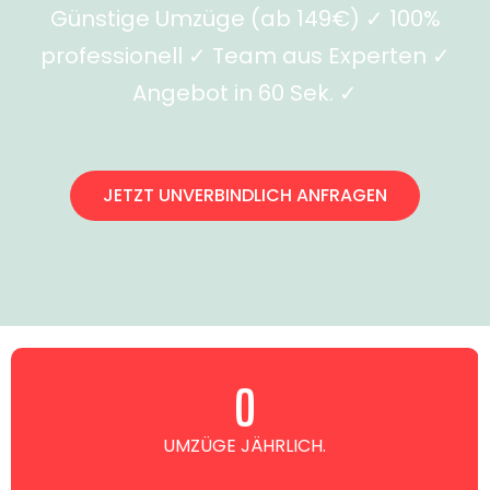
Günstige Umzüge (ab 149€) ✓ 100%
professionell ✓ Team aus Experten ✓
Angebot in 60 Sek. ✓
JETZT UNVERBINDLICH ANFRAGEN
0
UMZÜGE JÄHRLICH.