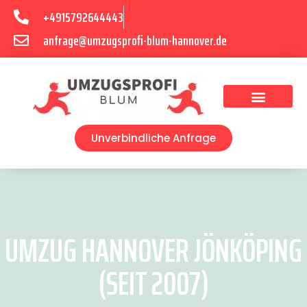
+4915792644443
anfrage@umzugsprofi-blum-hannover.de
Umzugsunternehmen Hannover
Umzugsservice Hannover
Unverbindliche Anfrage
UMZUG HANNOVER JÖNKÖPING
(SEIT 2007)