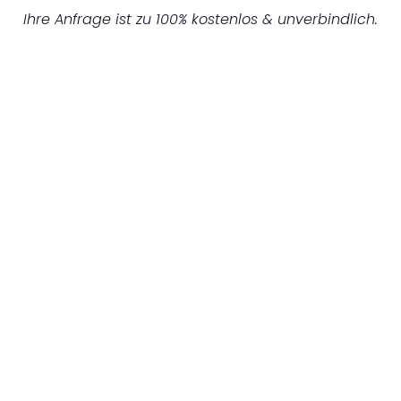
Ihre Anfrage ist zu 100% kostenlos & unverbindlich.
UNVERBINDLICHES ANGEBOT IN
UNTER 60 SEKUNDEN
:
Machen Sie sich bereit für einen
reibungslosen & sorgenfreien Umzug in
Hannover: Erleben Sie, wie unser
Expertenteam Ihren Umzug schnell, sicher
und effizient gestaltet. Lassen Sie uns den
schweren Teil übernehmen & freuen Sie sich
auf einen entspannten und kostengünstigen