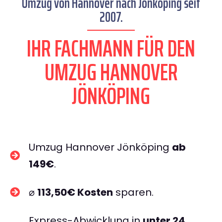
Umzug von Hannover nach Jönköping seit
2007.
IHR FACHMANN FÜR DEN
UMZUG HANNOVER
JÖNKÖPING
Umzug Hannover Jönköping
ab
149€
.
⌀
113,50€ Kosten
sparen.
Express-Abwicklung in
unter 24