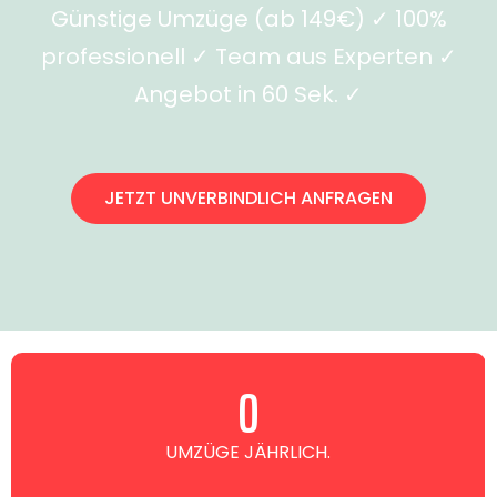
Günstige Umzüge (ab 149€) ✓ 100%
professionell ✓ Team aus Experten ✓
Angebot in 60 Sek. ✓
JETZT UNVERBINDLICH ANFRAGEN
0
UMZÜGE JÄHRLICH.