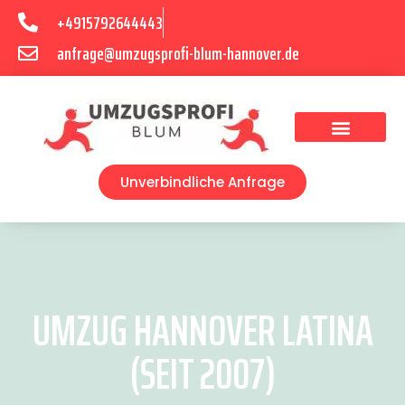
+4915792644443
anfrage@umzugsprofi-blum-hannover.de
Umzugsunternehmen Hannover
Umzugsservice Hannover
Unverbindliche Anfrage
UMZUG HANNOVER LATINA
(SEIT 2007)