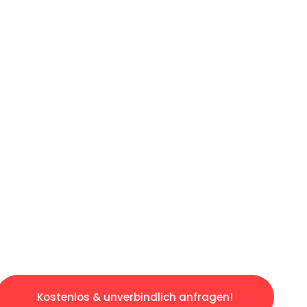
ICHES ANGEBOT IN
UNTER 60 S
ngslosen & sorgenfreien Umzug in Hannover: E
gestaltet. Lassen Sie uns den schweren Teil 
tspannten und kostengünstigen Servive!
Kostenlos & unverbindlich anfragen!