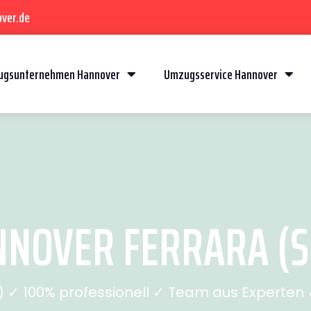
ver.de
gsunternehmen Hannover
Umzugsservice Hannover
NOVER FERRARA (SE
✓ 100% professionell ✓ Team aus Experten ✓