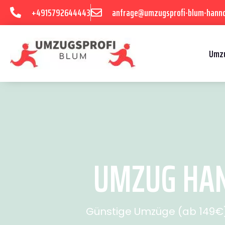
+4915792644443
anfrage@umzugsprofi-blum-hanno
Umzu
UMZUG HAN
Günstige Umzüge (ab 149€) 