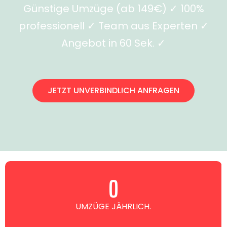
Günstige Umzüge (ab 149€) ✓ 100%
professionell ✓ Team aus Experten ✓
Angebot in 60 Sek. ✓
JETZT UNVERBINDLICH ANFRAGEN
0
UMZÜGE JÄHRLICH.