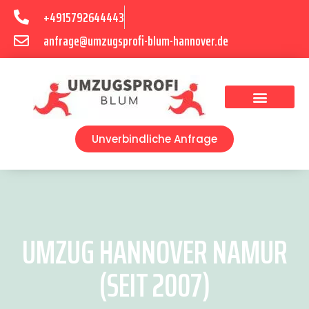
+4915792644443
anfrage@umzugsprofi-blum-hannover.de
Umzugsunternehmen Hannover
Umzugsservice Hannover
Unverbindliche Anfrage
UMZUG HANNOVER NAMUR
(SEIT 2007)